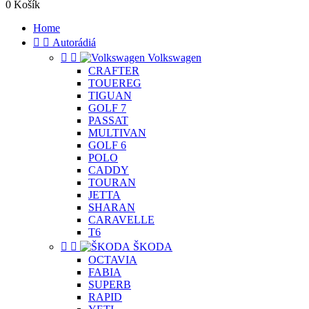
0
Košík
Home


Autorádiá


Volkswagen
CRAFTER
TOUEREG
TIGUAN
GOLF 7
PASSAT
MULTIVAN
GOLF 6
POLO
CADDY
TOURAN
JETTA
SHARAN
CARAVELLE
T6


ŠKODA
OCTAVIA
FABIA
SUPERB
RAPID