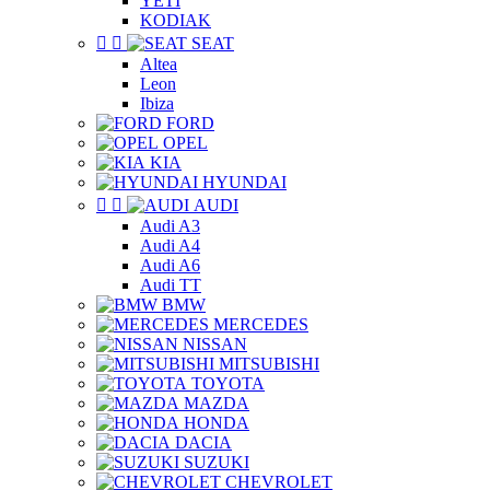
YETI
KODIAK


SEAT
Altea
Leon
Ibiza
FORD
OPEL
KIA
HYUNDAI


AUDI
Audi A3
Audi A4
Audi A6
Audi TT
BMW
MERCEDES
NISSAN
MITSUBISHI
TOYOTA
MAZDA
HONDA
DACIA
SUZUKI
CHEVROLET