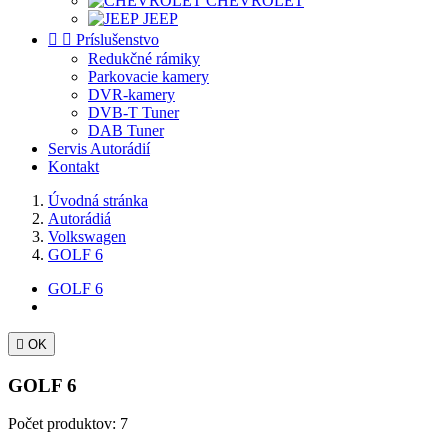
CHEVROLET
JEEP


Príslušenstvo
Redukčné rámiky
Parkovacie kamery
DVR-kamery
DVB-T Tuner
DAB Tuner
Servis Autorádií
Kontakt
Úvodná stránka
Autorádiá
Volkswagen
GOLF 6
GOLF 6

OK
GOLF 6
Počet produktov: 7