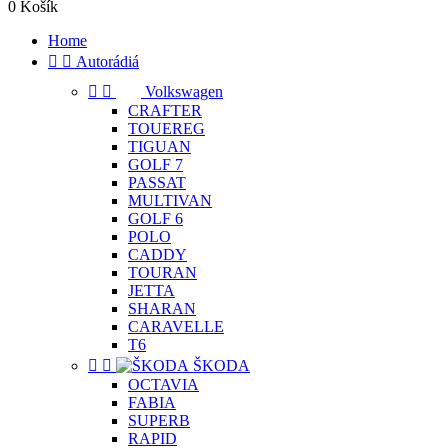
0
Košík
Home


Autorádiá


Volkswagen
CRAFTER
TOUEREG
TIGUAN
GOLF 7
PASSAT
MULTIVAN
GOLF 6
POLO
CADDY
TOURAN
JETTA
SHARAN
CARAVELLE
T6


ŠKODA
OCTAVIA
FABIA
SUPERB
RAPID