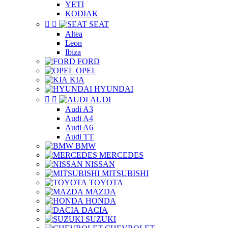
YETI
KODIAK


SEAT
Altea
Leon
Ibiza
FORD
OPEL
KIA
HYUNDAI


AUDI
Audi A3
Audi A4
Audi A6
Audi TT
BMW
MERCEDES
NISSAN
MITSUBISHI
TOYOTA
MAZDA
HONDA
DACIA
SUZUKI