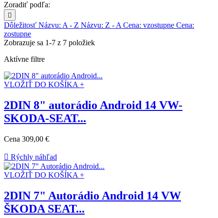
Zoradiť podľa:

Dôležitosť
Názvu: A - Z
Názvu: Z - A
Cena: vzostupne
Cena:
zostupne
Zobrazuje sa 1-7 z 7 položiek
Aktívne filtre
VLOŽIŤ DO KOŠÍKA +
2DIN 8" autorádio Android 14 VW-
SKODA-SEAT...
Cena
309,00 €

Rýchly náhľad
VLOŽIŤ DO KOŠÍKA +
2DIN 7" Autorádio Android 14 VW
ŠKODA SEAT...