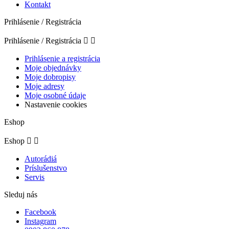
Kontakt
Prihlásenie / Registrácia
Prihlásenie / Registrácia


Prihlásenie a registrácia
Moje objednávky
Moje dobropisy
Moje adresy
Moje osobné údaje
Nastavenie cookies
Eshop
Eshop


Autorádiá
Príslušenstvo
Servis
Sleduj nás
Facebook
Instagram