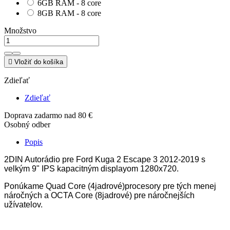
6GB RAM - 8 core
8GB RAM - 8 core
Množstvo

Vložiť do košíka
Zdieľať
Zdieľať
Doprava zadarmo nad 80 €
Osobný odber
Popis
2DIN Autorádio pre Ford Kuga 2 Escape 3 2012-2019 s
velkým 9" IPS kapacitným displayom 1280x720.
Ponúkame Quad Core (4jadrové)procesory pre tých menej
náročných a OCTA Core (8jadrové) pre náročnejších
užívatelov.