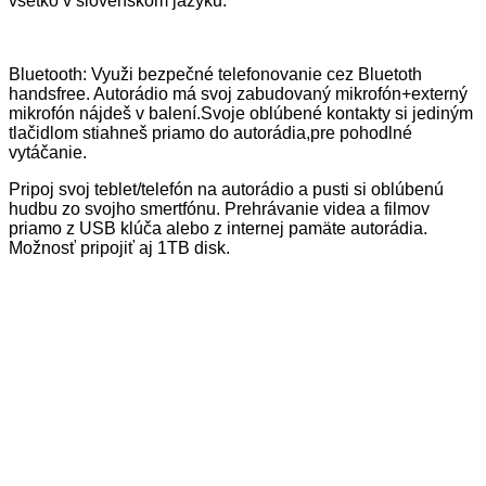
všetko v slovenskom jazyku.
Bluetooth: Využi bezpečné telefonovanie cez Bluetoth
handsfree. Autorádio má svoj zabudovaný mikrofón+externý
mikrofón nájdeš v balení.Svoje oblúbené kontakty si jediným
tlačidlom stiahneš priamo do autorádia,pre pohodlné
vytáčanie.
Pripoj svoj teblet/telefón na autorádio a pusti si oblúbenú
hudbu zo svojho smertfónu. Prehrávanie videa a filmov
priamo z USB klúča alebo z internej pamäte autorádia.
Možnosť pripojiť aj 1TB disk.