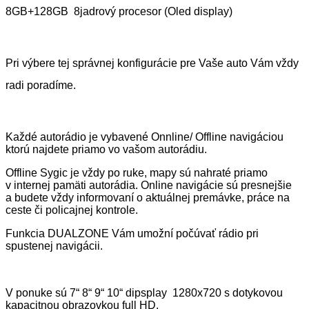
8GB+128GB
8jadrový procesor (Oled display)
Pri výbere tej správnej konfigurácie pre Vaše auto Vám vždy
radi poradíme.
Každé autorádio je vybavené Onnline/ Offline navigáciou
ktorú najdete priamo vo vašom autorádiu.
Offline Sygic je vždy po ruke, mapy sú nahraté priamo
v internej pamäti autorádia. Online navigácie sú presnejšie
a budete vždy informovaní o aktuálnej premávke, práce na
ceste či policajnej kontrole.
Funkcia DUALZONE Vám umožní počúvať rádio pri
spustenej navigácii.
V ponuke sú 7“ 8“ 9“ 10“ dipsplay
1280x720 s dotykovou
kapacitnou obrazovkou full HD.