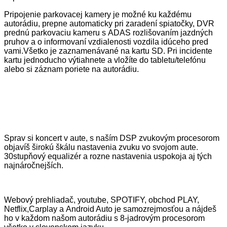
Pripojenie parkovacej kamery je možné ku každému
autorádiu, prepne automaticky pri zaradení spiatočky, DVR
prednú parkovaciu kameru s ADAS rozlišovaním jazdných
pruhov a o informovaní vzdialenosti vozdila idúceho pred
vami.Všetko je zaznamenávané na kartu SD. Pri incidente
kartu jednoducho výtiahnete a vložíte do tabletu/telefónu
alebo si záznam poriete na autorádiu.
Sprav si koncert v aute, s naším DSP zvukovým procesorom
objavíš širokú škálu nastavenia zvuku vo svojom aute.
30stupňový equalizér a rozne nastavenia uspokoja aj tých
najnáročnejších.
Webový prehliadač, youtube, SPOTIFY, obchod PLAY,
Netflix,Carplay a Android Auto je samozrejmosťou a nájdeš
ho v každom našom autorádiu s 8-jadrovým procesorom