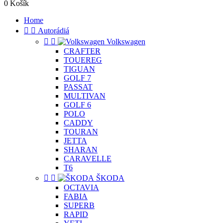
0
Košík
Home


Autorádiá


Volkswagen
CRAFTER
TOUEREG
TIGUAN
GOLF 7
PASSAT
MULTIVAN
GOLF 6
POLO
CADDY
TOURAN
JETTA
SHARAN
CARAVELLE
T6


ŠKODA
OCTAVIA
FABIA
SUPERB
RAPID