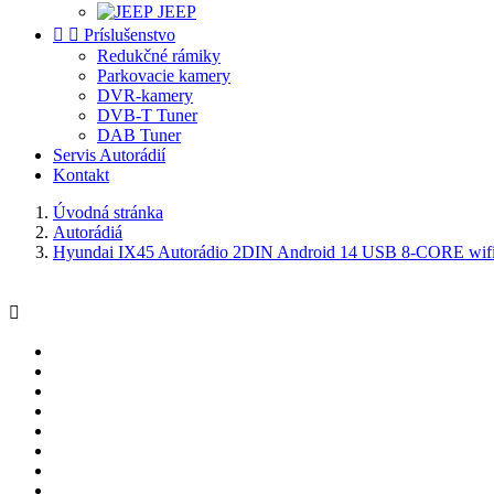
JEEP


Príslušenstvo
Redukčné rámiky
Parkovacie kamery
DVR-kamery
DVB-T Tuner
DAB Tuner
Servis Autorádií
Kontakt
Úvodná stránka
Autorádiá
Hyundai IX45 Autorádio 2DIN Android 14 USB 8-CORE wifi
