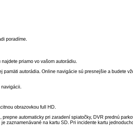
adi poradíme.
ú najdete priamo vo vašom autorádiu.
nej pamäti autorádia. Online navigácie sú presnejšie a budete v
navigácii.
itnou obrazovkou full HD.
, prepne automaticky pri zaradení spiatočky, DVR prednú par
 je zaznamenávané na kartu SD. Pri incidente kartu jednoducho 