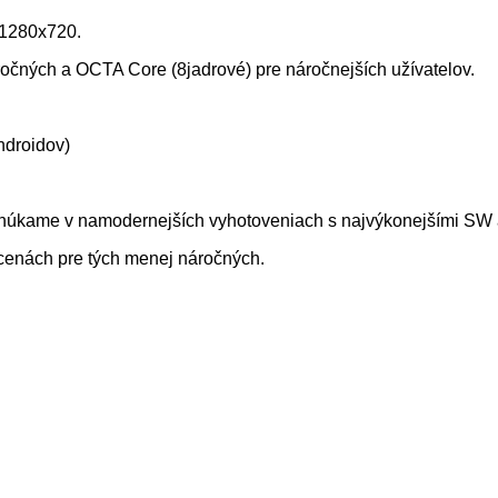
 1280x720.
čných a OCTA Core (8jadrové) pre náročnejších užívatelov.
ndroidov)
ponúkame v namodernejších vyhotoveniach s najvýkonejšími SW
 cenách pre tých menej náročných.