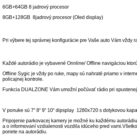
6GB+64GB 8 jadrový procesor
8GB+128GB
8jadrový procesor (Oled display)
Pri výbere tej správnej konfigurácie pre Vaše auto Vám vždy r
Každé autorádio je vybavené Onnline/ Offline navigáciou ktor
Offline Sygic je vždy po ruke, mapy sú nahraté priamo v inter
policajnej kontrole.
Funkcia DUALZONE Vám umožní počúvať rádio pri spustenej 
V ponuke sú 7“ 8“ 9“ 10“ dipsplay
1280x720 s dotykovou kapac
Pripojenie parkovacej kamery je možné ku každému autorádiu
a o informovaní vzdialenosti vozdila idúceho pred vami.Všetko
poriete na autorádiu.