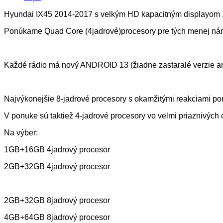
Hyundai IX45 2014-2017 s velkým HD kapacitným displayom
Ponúkame Quad Core (4jadrové)procesory pre tých menej náro
Každé rádio má nový ANDROID 13 (žiadne zastaralé verzie a
Najvýkonejšie 8-jadrové procesory s okamžitými reakciami 
V ponuke sú taktiež 4-jadrové procesory vo velmi priaznivých
Na výber:
1GB+16GB 4jadrový procesor
2GB+32GB 4jadrový procesor
2GB+32GB 8jadrový procesor
4GB+64GB 8jadrový procesor