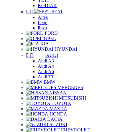
YETI
KODIAK


SEAT
Altea
Leon
Ibiza
FORD
OPEL
KIA
HYUNDAI


AUDI
Audi A3
Audi A4
Audi A6
Audi TT
BMW
MERCEDES
NISSAN
MITSUBISHI
TOYOTA
MAZDA
HONDA
DACIA
SUZUKI
CHEVROLET