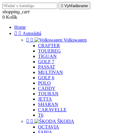

Vyhľadávanie
shopping_cart
0
Košík
Home


Autorádiá


Volkswagen
CRAFTER
TOUEREG
TIGUAN
GOLF 7
PASSAT
MULTIVAN
GOLF 6
POLO
CADDY
TOURAN
JETTA
SHARAN
CARAVELLE
T6


ŠKODA
OCTAVIA
FABIA