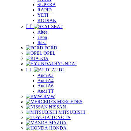
SUPERB
RAPID
YETI
KODIAK


SEAT
Altea
Leon
Ibiza
FORD
OPEL
KIA
HYUNDAI


AUDI
Audi A3
Audi A4
Audi A6
Audi TT
BMW
MERCEDES
NISSAN
MITSUBISHI
TOYOTA
MAZDA
HONDA