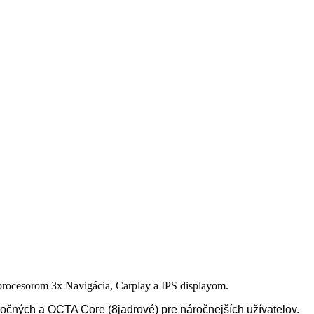
rocesorom 3x Navigácia, Carplay a IPS displayom.
čných a OCTA Core (8jadrové) pre náročnejších užívatelov.