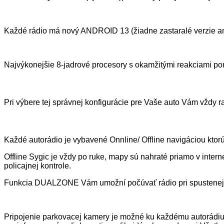
Každé rádio má nový ANDROID 13 (žiadne zastaralé verzie a
Najvýkonejšie 8-jadrové procesory s okamžitými reakciami 
Pri výbere tej správnej konfigurácie pre Vaše auto Vám vždy r
Každé autorádio je vybavené Onnline/ Offline navigáciou ktor
Offline Sygic je vždy po ruke, mapy sú nahraté priamo v inter
policajnej kontrole.
Funkcia DUALZONE Vám umožní počúvať rádio pri spustenej 
Pripojenie parkovacej kamery je možné ku každému autorádiu