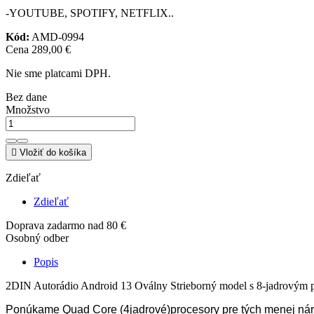
-YOUTUBE, SPOTIFY, NETFLIX..
Kód:
AMD-0994
Cena
289,00 €
Nie sme platcami DPH.
Bez dane
Množstvo

Vložiť do košíka
Zdieľať
Zdieľať
Doprava zadarmo nad 80 €
Osobný odber
Popis
2DIN Autorádio Android 13 Oválny Strieborný model s 8-jadrovým p
Ponúkame Quad Core (4jadrové)procesory pre tých menej náro