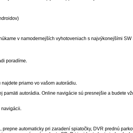
ndroidov)
ponúkame v namodernejších vyhotoveniach s najvýkonejšími SW
adi poradíme.
ú najdete priamo vo vašom autorádiu.
nej pamäti autorádia. Online navigácie sú presnejšie a budete v
navigácii.
, prepne automaticky pri zaradení spiatočky, DVR prednú par