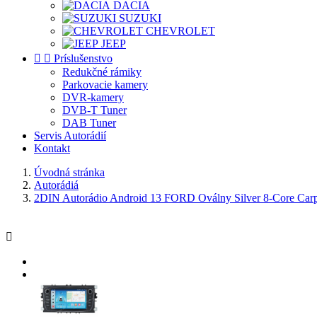
DACIA
SUZUKI
CHEVROLET
JEEP


Príslušenstvo
Redukčné rámiky
Parkovacie kamery
DVR-kamery
DVB-T Tuner
DAB Tuner
Servis Autorádií
Kontakt
Úvodná stránka
Autorádiá
2DIN Autorádio Android 13 FORD Oválny Silver 8-Core Car
