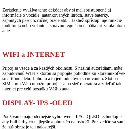
Zariadenie využíva tento dekóder aby si mal sprístupnené aj
informácie o vozidle, natankovaných litroch, stave baterky,
zapnutých pásoch, ručnej brzde atd... Taktiež sprístupňuje funkcie
multifunkčného volantu a správnu reguláciu napätia pri zamknutom
aute.
WIFI a INTERNET
Pripoj sa všade a za každých okolností. S našimi autorádiami máte
zabudovanú WIFI s ktorou sa pripojíte pohodlne ku ktorémukoľvek
smartfónu alebo I-phonu a to jednoduchým spárovaním. Slot na
SIM kartu Vám umožní pripojiť sa na sieť operátora a zdieľať tak
internet pre celú posádku Vášho auta.
DISPLAY- IPS -OLED
Používame najmodernejšie vyhotovenia IPS a QLED technológie
aby boli farby čo najlepšie a obraz čo najostrejší. Presvedčte sa sami
že náš obraz je ten najostrejší.