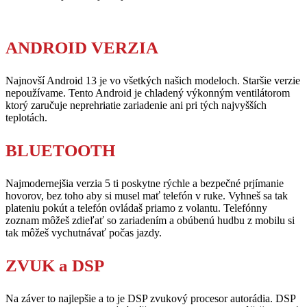
ANDROID VERZIA
Najnovší Android 13 je vo všetkých našich modeloch. Staršie verzie
nepoužívame. Tento Android je chladený výkonným ventilátorom
ktorý zaručuje neprehriatie zariadenie ani pri tých najvyšších
teplotách.
BLUETOOTH
Najmodernejšia verzia 5 ti poskytne rýchle a bezpečné prjímanie
hovorov, bez toho aby si musel mať telefón v ruke. Vyhneš sa tak
plateniu pokút a telefón ovládaš priamo z volantu. Telefónny
zoznam môžeš zdieľať so zariadením a obúbenú hudbu z mobilu si
tak môžeš vychutnávať počas jazdy.
ZVUK a DSP
Na záver to najlepšie a to je DSP zvukový procesor autorádia. DSP