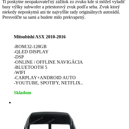
Ti poskytne neopakovateľný zážitok zo zvuku kde si môžeš vyladiť
basy výšky subwofer a priestorový zvuk podľa seba. Zvuk ktorý
niekedy neposkytnú ani tie najvyššie rady originálnych autorádií.
Presvedčte sa sami a budete milo prekvapený.
Mitsubishi ASX 2010-2016
-ROM:32-128GB
-QLED DISPLAY
-DSP
-ONLINE / OFFLINE NAVIGÁCIA
-BLUETOOTH 5
-WIFI
-CARPLAY+ANDROID AUTO
-YOUTUBE, SPOTIFY, NETFLIX..
Skladom