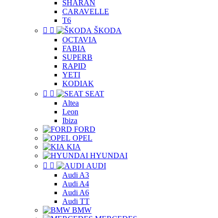
SHARAN
CARAVELLE
T6


ŠKODA
OCTAVIA
FABIA
SUPERB
RAPID
YETI
KODIAK


SEAT
Altea
Leon
Ibiza
FORD
OPEL
KIA
HYUNDAI


AUDI
Audi A3
Audi A4
Audi A6
Audi TT
BMW