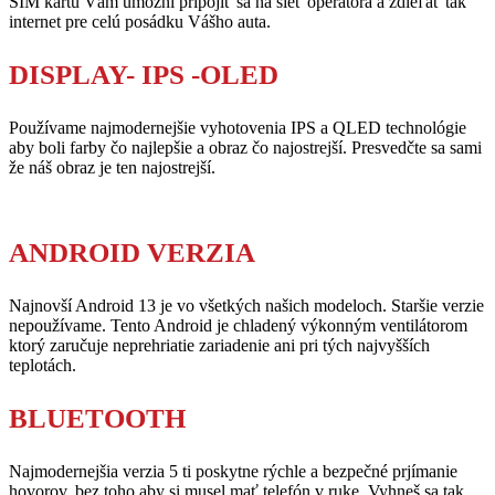
SIM kartu Vám umožní pripojiť sa na sieť operátora a zdieľať tak
internet pre celú posádku Vášho auta.
DISPLAY- IPS -OLED
Používame najmodernejšie vyhotovenia IPS a QLED technológie
aby boli farby čo najlepšie a obraz čo najostrejší. Presvedčte sa sami
že náš obraz je ten najostrejší.
ANDROID VERZIA
Najnovší Android 13 je vo všetkých našich modeloch. Staršie verzie
nepoužívame. Tento Android je chladený výkonným ventilátorom
ktorý zaručuje neprehriatie zariadenie ani pri tých najvyšších
teplotách.
BLUETOOTH
Najmodernejšia verzia 5 ti poskytne rýchle a bezpečné prjímanie
hovorov, bez toho aby si musel mať telefón v ruke. Vyhneš sa tak