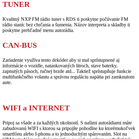
TUNER
Kvalitný NXP FM rádio tuner s RDS ti poskytne počúvanie FM
rádio staníc bez chrčania a šumenia. Názov interpreta a skladby ti
poskytne prehľadné menu autorádia.
CAN-BUS
Zariadenie využíva tento dekóder aby si mal sprístupnené aj
informácie o vozidle, natankovaných litroch, stave baterky,
zapnutých pásoch, ručnej brzde atd... Taktiež sprístupňuje funkcie
multifunkčného volantu a správnu reguláciu napätia pri zamknutom
aute.
WIFI a INTERNET
Pripoj sa všade a za každých okolností. S našimi autorádiami máte
zabudovanú WIFI s ktorou sa pripojíte pohodlne ku ktorémukoľvek
smartfónu alebo I-phonu a to jednoduchým spárovaním. Slot na