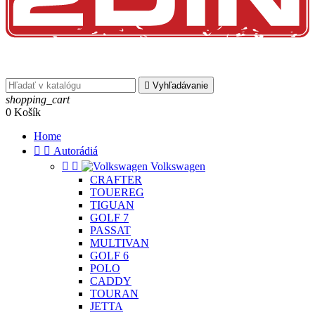

Vyhľadávanie
shopping_cart
0
Košík
Home


Autorádiá


Volkswagen
CRAFTER
TOUEREG
TIGUAN
GOLF 7
PASSAT
MULTIVAN
GOLF 6
POLO
CADDY
TOURAN
JETTA