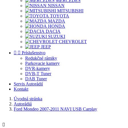
MERCEDES
NISSAN
MITSUBISHI
TOYOTA
MAZDA
HONDA
DACIA
SUZUKI
CHEVROLET
JEEP


Príslušenstvo
Redukčné rámiky
Parkovacie kamery
DVR-kamery
DVB-T Tuner
DAB Tuner
Servis Autorádií
Kontakt
Úvodná stránka
Autorádiá
Ford Mondeo 2007-2011 NAVI USB Carplay
