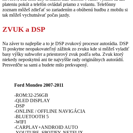
plateniu pokút a telefón ovládaš priamo z volantu. Telefónny
zoznam môžeš zdieľať so zariadením a obúbenú hudbu z mobilu si
tak môžeš vychutnávať počas jazdy.
ZVUK a DSP
Na záver to najlepšie a to je DSP zvukový procesor autorádia. DSP
Ti poskytne neopakovateľný zážitok zo zvuku kde si môžeš vyladiť
basy výšky subwofer a priestorový zvuk podľa seba. Zvuk ktorý
niekedy neposkytnú ani tie najvyššie rady originálnych autorádií.
Presvedčte sa sami a budete milo prekvapený.
Ford Mondeo 2007-2011
-ROM:32-256GB
-QLED DISPLAY
-DSP
-ONLINE / OFFLINE NAVIGÁCIA
-BLUETOOTH 5
-WIFI
-CARPLAY+ANDROID AUTO
-YOUTUBE, SPOTIFY, NETFLIX..