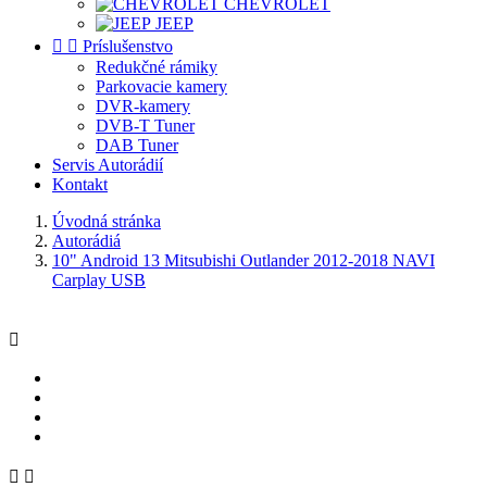
CHEVROLET
JEEP


Príslušenstvo
Redukčné rámiky
Parkovacie kamery
DVR-kamery
DVB-T Tuner
DAB Tuner
Servis Autorádií
Kontakt
Úvodná stránka
Autorádiá
10" Android 13 Mitsubishi Outlander 2012-2018 NAVI
Carplay USB


