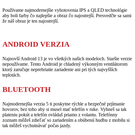
Používame najmodernejšie vyhotovenia IPS a QLED technológie
aby boli farby čo najlepšie a obraz čo najostrejší. Presvedčte sa sami
že náš obraz je ten najostrejší.
ANDROID VERZIA
Najnovší Android 13 je vo všetkých našich modeloch. Staršie verzie
nepoužívame. Tento Android je chladený výkonným ventilátorom
ktorý zaručuje neprehriatie zariadenie ani pri tých najvyšších
teplotách.
BLUETOOTH
Najmodernejšia verzia 5 ti poskytne rýchle a bezpečné prjímanie
hovorov, bez toho aby si musel mať telefón v ruke. Vyhneš sa tak
plateniu pokút a telefón ovládaš priamo z volantu. Telefónny
zoznam môžeš zdieľať so zariadením a obúbenú hudbu z mobilu si
tak môžeš vychutnávať počas jazdy.