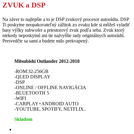
ZVUK a DSP
Na záver to najlepšie a to je DSP zvukový procesor autorádia. DSP
Ti poskytne neopakovateľný zážitok zo zvuku kde si môžeš vyladiť
basy výšky subwofer a priestorový zvuk podľa seba. Zvuk ktorý
niekedy neposkytnú ani tie najvyššie rady originálnych autorádií.
Presvedčte sa sami a budete milo prekvapený.
Mitsubishi
Outlander 2012-2018
-ROM:32-256GB
-QLED DISPLAY
-DSP
-ONLINE / OFFLINE NAVIGÁCIA
-BLUETOOTH 5
-WIFI
-CARPLAY+ANDROID AUTO
-YOUTUBE, SPOTIFY, NETFLIX..
Skladom