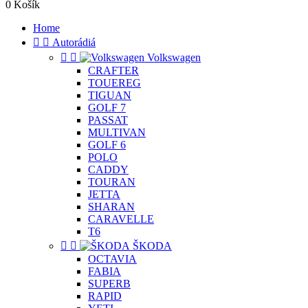
0
Košík
Home


Autorádiá


Volkswagen
CRAFTER
TOUEREG
TIGUAN
GOLF 7
PASSAT
MULTIVAN
GOLF 6
POLO
CADDY
TOURAN
JETTA
SHARAN
CARAVELLE
T6


ŠKODA
OCTAVIA
FABIA
SUPERB
RAPID