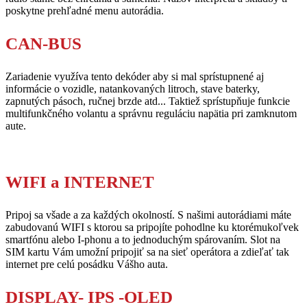
poskytne prehľadné menu autorádia.
CAN-BUS
Zariadenie využíva tento dekóder aby si mal sprístupnené aj
informácie o vozidle, natankovaných litroch, stave baterky,
zapnutých pásoch, ručnej brzde atd... Taktiež sprístupňuje funkcie
multifunkčného volantu a správnu reguláciu napätia pri zamknutom
aute.
WIFI a INTERNET
Pripoj sa všade a za každých okolností. S našimi autorádiami máte
zabudovanú WIFI s ktorou sa pripojíte pohodlne ku ktorémukoľvek
smartfónu alebo I-phonu a to jednoduchým spárovaním. Slot na
SIM kartu Vám umožní pripojiť sa na sieť operátora a zdieľať tak
internet pre celú posádku Vášho auta.
DISPLAY- IPS -OLED