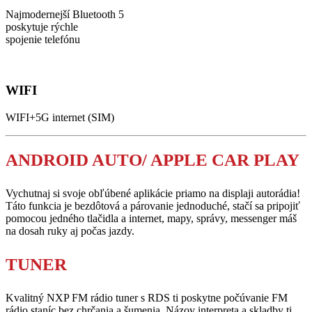
Najmodernejší Bluetooth 5
poskytuje rýchle
spojenie telefónu
WIFI
WIFI+5G internet (SIM)
ANDROID AUTO/ APPLE CAR PLAY
Vychutnaj si svoje obľúbené aplikácie priamo na displaji autorádia!
Táto funkcia je bezdôtová a párovanie jednoduché, stačí sa pripojiť
pomocou jedného tlačidla a internet, mapy, správy, messenger máš
na dosah ruky aj počas jazdy.
TUNER
Kvalitný NXP FM rádio tuner s RDS ti poskytne počúvanie FM
rádio staníc bez chrčania a šumenia. Názov interpreta a skladby ti