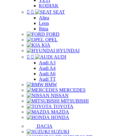
YETI
KODIAK


SEAT
Altea
Leon
Ibiza
FORD
OPEL
KIA
HYUNDAI


AUDI
Audi A3
Audi A4
Audi A6
Audi TT
BMW
MERCEDES
NISSAN
MITSUBISHI
TOYOTA
MAZDA
HONDA
DACIA
SUZUKI