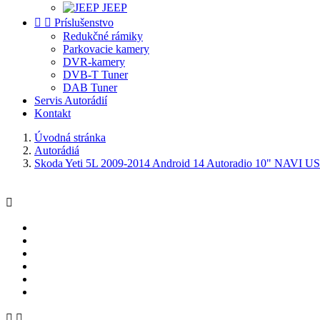
JEEP


Príslušenstvo
Redukčné rámiky
Parkovacie kamery
DVR-kamery
DVB-T Tuner
DAB Tuner
Servis Autorádií
Kontakt
Úvodná stránka
Autorádiá
Skoda Yeti 5L 2009-2014 Android 14 Autoradio 10" NAVI U


