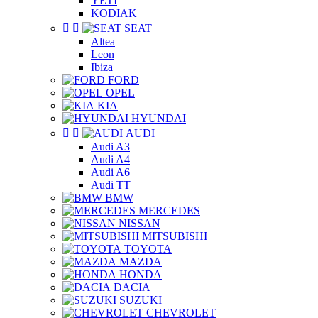
YETI
KODIAK


SEAT
Altea
Leon
Ibiza
FORD
OPEL
KIA
HYUNDAI


AUDI
Audi A3
Audi A4
Audi A6
Audi TT
BMW
MERCEDES
NISSAN
MITSUBISHI
TOYOTA
MAZDA
HONDA
DACIA
SUZUKI
CHEVROLET