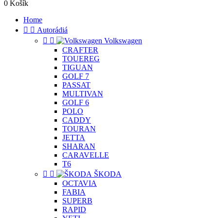
0
Košík
Home


Autorádiá


Volkswagen
CRAFTER
TOUEREG
TIGUAN
GOLF 7
PASSAT
MULTIVAN
GOLF 6
POLO
CADDY
TOURAN
JETTA
SHARAN
CARAVELLE
T6


ŠKODA
OCTAVIA
FABIA
SUPERB
RAPID