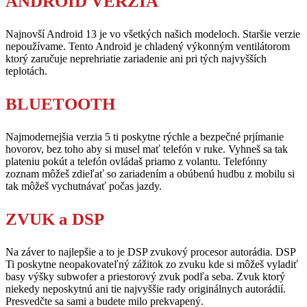
ANDROID VERZIA
Najnovší Android 13 je vo všetkých našich modeloch. Staršie verzie
nepoužívame. Tento Android je chladený výkonným ventilátorom
ktorý zaručuje neprehriatie zariadenie ani pri tých najvyšších
teplotách.
BLUETOOTH
Najmodernejšia verzia 5 ti poskytne rýchle a bezpečné prjímanie
hovorov, bez toho aby si musel mať telefón v ruke. Vyhneš sa tak
plateniu pokút a telefón ovládaš priamo z volantu. Telefónny
zoznam môžeš zdieľať so zariadením a obúbenú hudbu z mobilu si
tak môžeš vychutnávať počas jazdy.
ZVUK a DSP
Na záver to najlepšie a to je DSP zvukový procesor autorádia. DSP
Ti poskytne neopakovateľný zážitok zo zvuku kde si môžeš vyladiť
basy výšky subwofer a priestorový zvuk podľa seba. Zvuk ktorý
niekedy neposkytnú ani tie najvyššie rady originálnych autorádií.
Presvedčte sa sami a budete milo prekvapený.