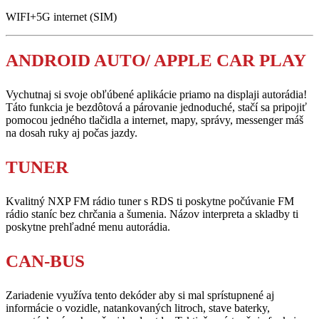
WIFI+5G internet (SIM)
ANDROID AUTO/ APPLE CAR PLAY
Vychutnaj si svoje obľúbené aplikácie priamo na displaji autorádia!
Táto funkcia je bezdôtová a párovanie jednoduché, stačí sa pripojiť
pomocou jedného tlačidla a internet, mapy, správy, messenger máš
na dosah ruky aj počas jazdy.
TUNER
Kvalitný NXP FM rádio tuner s RDS ti poskytne počúvanie FM
rádio staníc bez chrčania a šumenia. Názov interpreta a skladby ti
poskytne prehľadné menu autorádia.
CAN-BUS
Zariadenie využíva tento dekóder aby si mal sprístupnené aj
informácie o vozidle, natankovaných litroch, stave baterky,