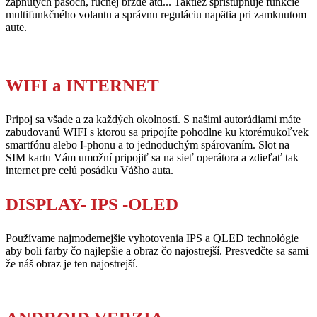
zapnutých pásoch, ručnej brzde atd... Taktiež sprístupňuje funkcie
multifunkčného volantu a správnu reguláciu napätia pri zamknutom
aute.
WIFI a INTERNET
Pripoj sa všade a za každých okolností. S našimi autorádiami máte
zabudovanú WIFI s ktorou sa pripojíte pohodlne ku ktorémukoľvek
smartfónu alebo I-phonu a to jednoduchým spárovaním. Slot na
SIM kartu Vám umožní pripojiť sa na sieť operátora a zdieľať tak
internet pre celú posádku Vášho auta.
DISPLAY- IPS -OLED
Používame najmodernejšie vyhotovenia IPS a QLED technológie
aby boli farby čo najlepšie a obraz čo najostrejší. Presvedčte sa sami
že náš obraz je ten najostrejší.