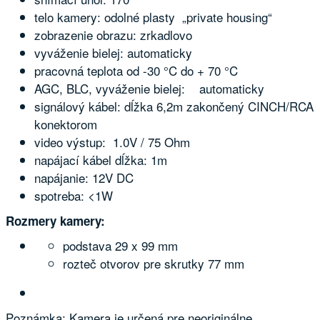
telo kamery: odolné plasty „private housing“
zobrazenie obrazu: zrkadlovo
vyváženie bielej: automaticky
pracovná teplota od -30 °C do + 70 °C
AGC, BLC, vyváženie bielej: automaticky
signálový kábel: dĺžka 6,2m zakončený CINCH/RCA
konektorom
video výstup: 1.0V / 75 Ohm
napájací kábel dĺžka: 1m
napájanie: 12V DC
spotreba: <1W
Rozmery kamery:
podstava 29 x 99 mm
rozteč otvorov pre skrutky 77 mm
Poznámka: Kamera je určená pre neoriginálne