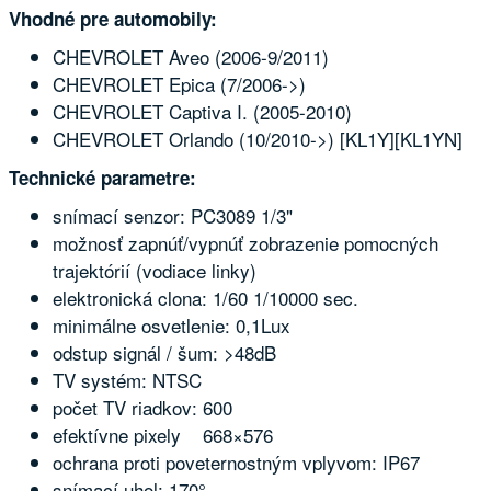
Vhodné pre automobily:
CHEVROLET Aveo (2006-9/2011)
CHEVROLET Epica (7/2006->)
CHEVROLET Captiva I. (2005-2010)
CHEVROLET Orlando (10/2010->) [KL1Y][KL1YN]
Technické parametre:
snímací senzor: PC3089 1/3"
možnosť zapnúť/vypnúť zobrazenie pomocných
trajektórií (vodiace linky)
elektronická clona: 1/60 1/10000 sec.
minimálne osvetlenie: 0,1Lux
odstup signál / šum: >48dB
TV systém: NTSC
počet TV riadkov: 600
efektívne pixely 668×576
ochrana proti poveternostným vplyvom: IP67
snímací uhol: 170°