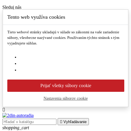
Sleduj nás
Tento web využíva cookies
Facebook
Instagram
0902 860 878
Tieto webové stránky ukladajú v súlade so zákonmi na vaše zariadenie
Novinky
súbory, všeobecne nazývané cookies. Používaním týchto stránok s tým
Akcie a zľavy
vyjadrujete súhlas.
Prihlásenie/registrácia
Sleduj nás
Facebook
Instagram
0902 860 878
Prijať všetky súbory cookie
Novinky
Akcie a zľavy
Nastavenia súborov cookie
Prihlásenie/registrácia


Vyhľadávanie
shopping_cart