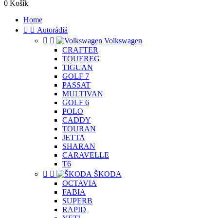
0
Košík
Home


Autorádiá


Volkswagen
CRAFTER
TOUEREG
TIGUAN
GOLF 7
PASSAT
MULTIVAN
GOLF 6
POLO
CADDY
TOURAN
JETTA
SHARAN
CARAVELLE
T6


ŠKODA
OCTAVIA
FABIA
SUPERB
RAPID