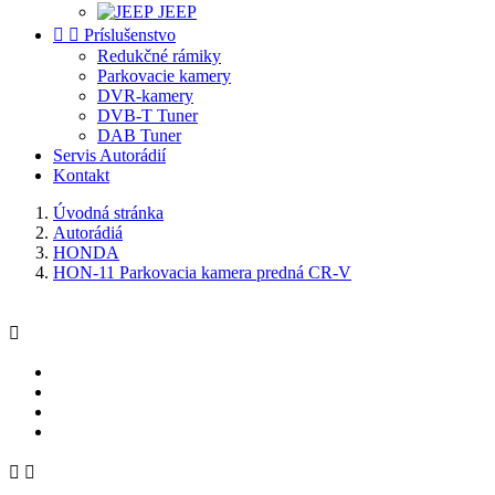
JEEP


Príslušenstvo
Redukčné rámiky
Parkovacie kamery
DVR-kamery
DVB-T Tuner
DAB Tuner
Servis Autorádií
Kontakt
Úvodná stránka
Autorádiá
HONDA
HON-11 Parkovacia kamera predná CR-V


