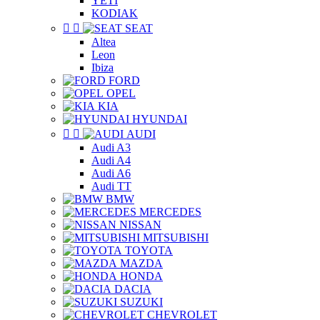
YETI
KODIAK


SEAT
Altea
Leon
Ibiza
FORD
OPEL
KIA
HYUNDAI


AUDI
Audi A3
Audi A4
Audi A6
Audi TT
BMW
MERCEDES
NISSAN
MITSUBISHI
TOYOTA
MAZDA
HONDA
DACIA
SUZUKI
CHEVROLET