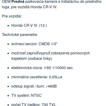
OEM
Predná
parkovacia kamera s inštaláciou do predného
loga, pre vozidlá Honda CR-V IV.
Pre vozidlá:
Honda CR-V IV. (12-)
Technické parametre:
snímací senzor: CMOS 1/3"
možnosť zapnúť/vypnúť zobrazenie pomocných
trajektórií (vodiace linky)
elektronická clona: 1/60 1/10000 sec.
minimálne osvetlenie: 0,05Lux
odstup signál / šum: >48dB
TV systém: NTSC
počet TV riadkov: 700 TVL