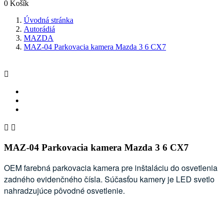
0
Košík
Úvodná stránka
Autorádiá
MAZDA
MAZ-04 Parkovacia kamera Mazda 3 6 CX7



MAZ-04 Parkovacia kamera Mazda 3 6 CX7
OEM farebná parkovacia kamera pre inštaláciu do osvetlenia
zadného evidenčného čísla. Súčasťou kamery je LED svetlo
nahradzujúce pôvodné osvetlenie.