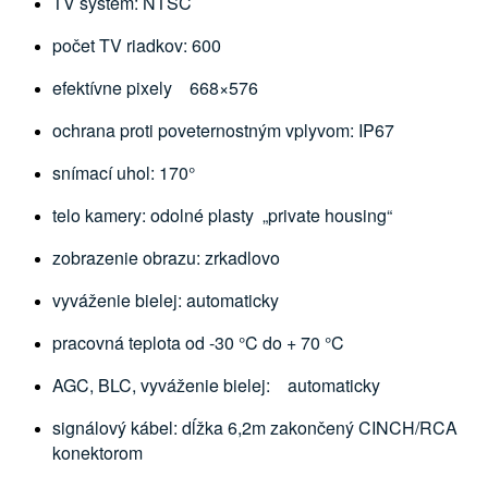
TV systém: NTSC
počet TV riadkov: 600
efektívne pixely 668×576
ochrana proti poveternostným vplyvom: IP67
snímací uhol: 170°
telo kamery: odolné plasty „private housing“
zobrazenie obrazu: zrkadlovo
vyváženie bielej: automaticky
pracovná teplota od -30 °C do + 70 °C
AGC, BLC, vyváženie bielej: automaticky
signálový kábel: dĺžka 6,2m zakončený CINCH/RCA
konektorom