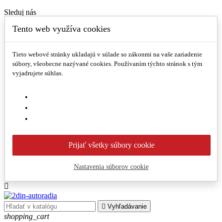
Sleduj nás
Tento web využíva cookies
Facebook
Instagram
0902 860 878
Tieto webové stránky ukladajú v súlade so zákonmi na vaše zariadenie
Novinky
súbory, všeobecne nazývané cookies. Používaním týchto stránok s tým
Akcie a zľavy
vyjadrujete súhlas.
Prihlásenie/registrácia
Sleduj nás
Facebook
Instagram
0902 860 878
Prijať všetky súbory cookie
Novinky
Akcie a zľavy
Nastavenia súborov cookie
Prihlásenie/registrácia


Vyhľadávanie
shopping_cart