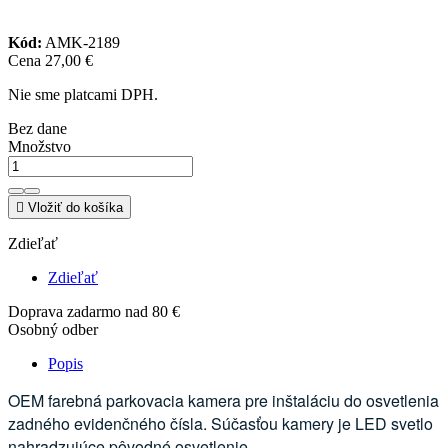
Kód:
AMK-2189
Cena
27,00 €
Nie sme platcami DPH.
Bez dane
Množstvo

Vložiť do košíka
Zdieľať
Zdieľať
Doprava zadarmo nad 80 €
Osobný odber
Popis
OEM farebná parkovacia kamera pre inštaláciu do osvetlenia
zadného evidenčného čísla. Súčasťou kamery je LED svetlo
nahradzujúce pôvodné osvetlenie.