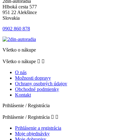
2din-autoradia
Hlboká cesta 577
951 22 Alekšince
Slovakia
0902 860 878
Všetko o nákupe
Všetko o nákupe


O nás
Možnosti dopravy
Ochrany osobných údajov
Obchodné podmienky
Kontakt
Prihlásenie / Registrácia
Prihlásenie / Registrácia


Prihlásenie a registrácia
Moje objednávky
Moje dobropisy