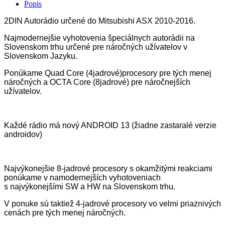
Popis
2DIN Autorádio určené do Mitsubishi ASX 2010-2016.
Najmodernejšie vyhotovenia špeciálnych autorádii na
Slovenskom trhu určené pre náročných užívatelov v
Slovenskom Jazyku.
Ponúkame Quad Core (4jadrové)procesory pre tých menej
náročných a OCTA Core (8jadrové) pre náročnejších
užívatelov.
Každé rádio má nový ANDROID 13 (žiadne zastaralé verzie
androidov)
Najvýkonejšie 8-jadrové procesory s okamžitými reakciami
ponúkame v namodernejších vyhotoveniach
s najvýkonejšími SW a HW na Slovenskom trhu.
V ponuke sú taktiež 4-jadrové procesory vo velmi priaznivých
cenách pre tých menej náročných.