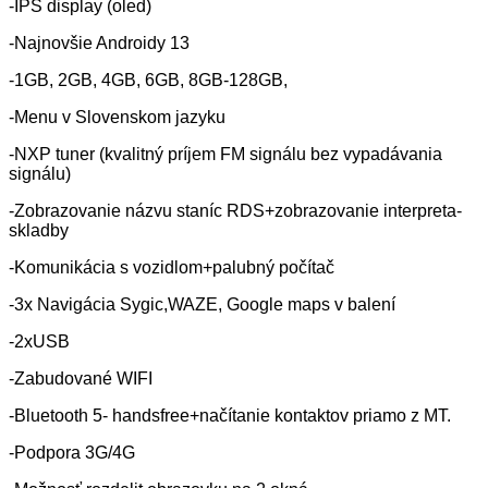
-IPS display (oled)
-Najnovšie Androidy 13
-1GB, 2GB, 4GB, 6GB, 8GB-128GB,
-Menu v Slovenskom jazyku
-NXP tuner (kvalitný príjem FM signálu bez vypadávania
signálu)
-Zobrazovanie názvu staníc RDS+zobrazovanie interpreta-
skladby
-Komunikácia s vozidlom+palubný počítač
-3x Navigácia Sygic,WAZE, Google maps v balení
-2xUSB
-Zabudované WIFI
-Bluetooth 5- handsfree+načítanie kontaktov priamo z MT.
-Podpora 3G/4G