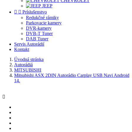
CHEVROLET
JEEP


Príslušenstvo
Redukčné rámiky
Parkovacie kamery
DVR-kamery
DVB-T Tuner
DAB Tuner
Servis Autorádií
Kontakt
Úvodná stránka
Autorádiá
MITSUBISHI
Mitsubishi ASX 2DIN Autorádio Carplay USB Navi Android
14.
