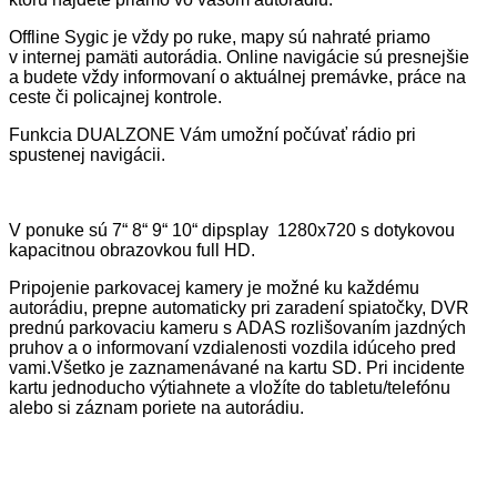
Offline Sygic je vždy po ruke, mapy sú nahraté priamo
v internej pamäti autorádia. Online navigácie sú presnejšie
a budete vždy informovaní o aktuálnej premávke, práce na
ceste či policajnej kontrole.
Funkcia DUALZONE Vám umožní počúvať rádio pri
spustenej navigácii.
V ponuke sú 7“ 8“ 9“ 10“ dipsplay
1280x720 s dotykovou
kapacitnou obrazovkou full HD.
Pripojenie parkovacej kamery je možné ku každému
autorádiu, prepne automaticky pri zaradení spiatočky, DVR
prednú parkovaciu kameru s ADAS rozlišovaním jazdných
pruhov a o informovaní vzdialenosti vozdila idúceho pred
vami.Všetko je zaznamenávané na kartu SD. Pri incidente
kartu jednoducho výtiahnete a vložíte do tabletu/telefónu
alebo si záznam poriete na autorádiu.