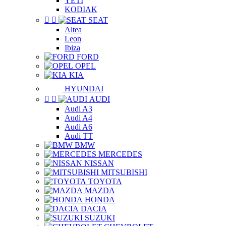
YETI
KODIAK


SEAT
Altea
Leon
Ibiza
FORD
OPEL
KIA
HYUNDAI


AUDI
Audi A3
Audi A4
Audi A6
Audi TT
BMW
MERCEDES
NISSAN
MITSUBISHI
TOYOTA
MAZDA
HONDA
DACIA
SUZUKI