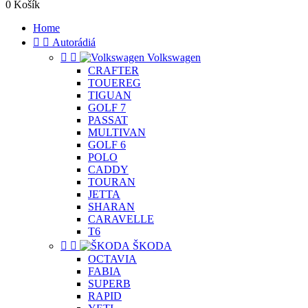
0
Košík
Home


Autorádiá


Volkswagen
CRAFTER
TOUEREG
TIGUAN
GOLF 7
PASSAT
MULTIVAN
GOLF 6
POLO
CADDY
TOURAN
JETTA
SHARAN
CARAVELLE
T6


ŠKODA
OCTAVIA
FABIA
SUPERB
RAPID