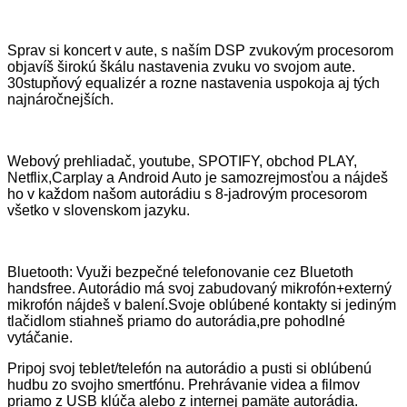
Sprav si koncert v aute, s naším DSP zvukovým procesorom
objavíš širokú škálu nastavenia zvuku vo svojom aute.
30stupňový equalizér a rozne nastavenia uspokoja aj tých
najnáročnejších.
Webový prehliadač, youtube, SPOTIFY, obchod PLAY,
Netflix,Carplay a Android Auto je samozrejmosťou a nájdeš
ho v každom našom autorádiu s 8-jadrovým procesorom
všetko v slovenskom jazyku.
Bluetooth: Využi bezpečné telefonovanie cez Bluetoth
handsfree. Autorádio má svoj zabudovaný mikrofón+externý
mikrofón nájdeš v balení.Svoje oblúbené kontakty si jediným
tlačidlom stiahneš priamo do autorádia,pre pohodlné
vytáčanie.
Pripoj svoj teblet/telefón na autorádio a pusti si oblúbenú
hudbu zo svojho smertfónu. Prehrávanie videa a filmov
priamo z USB klúča alebo z internej pamäte autorádia.