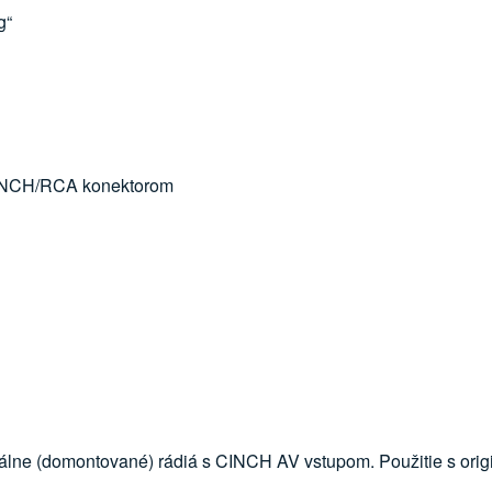
g“
CINCH/RCA konektorom
álne (domontované) rádiá s CINCH AV vstupom. Použitie s ori