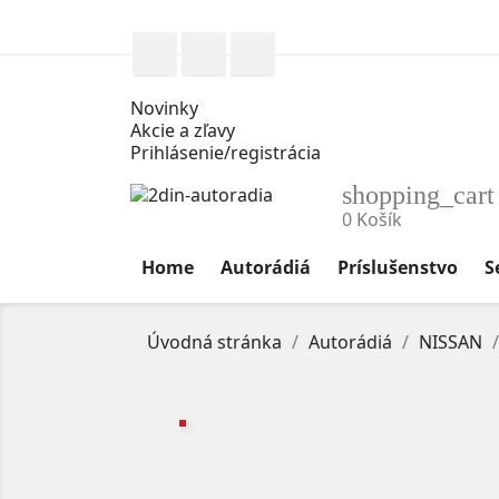
Facebook
Instagram
0902 860 878
Novinky
Akcie a zľavy
Prihlásenie/registrácia
shopping_cart
0
Košík
Home
Autorádiá
Príslušenstvo
S
Úvodná stránka
Autorádiá
NISSAN