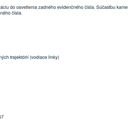
áciu do osvetlenia zadného evidenčného čísla. Súčasťou kamery
ného čísla.
h trajektórií (vodiace linky)
67