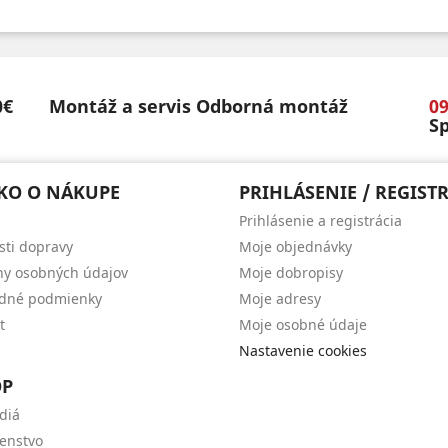
0€
Montáž a servis
Odborná montáž
09
Sp
KO O NÁKUPE
PRIHLÁSENIE / REGIST
Prihlásenie a registrácia
ti dopravy
Moje objednávky
y osobných údajov
Moje dobropisy
dné podmienky
Moje adresy
t
Moje osobné údaje
Nastavenie cookies
OP
diá
šenstvo