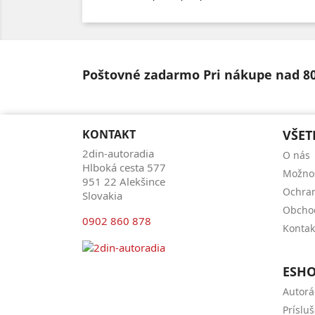
Poštovné zadarmo
Pri nákupe nad 8
KONTAKT
VŠET
2din-autoradia
O nás
Hlboká cesta 577
Možnos
951 22 Alekšince
Ochran
Slovakia
Obcho
0902 860 878
Kontak
ESH
Autorá
Príslu