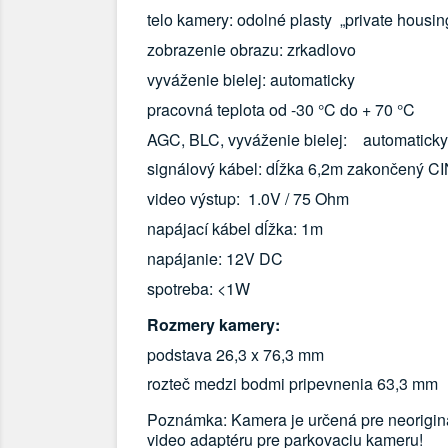
telo kamery: odolné plasty „private housin
zobrazenie obrazu: zrkadlovo
vyváženie bielej: automaticky
pracovná teplota od -30 °C do + 70 °C
AGC, BLC, vyváženie bielej: automaticky
signálový kábel: dĺžka 6,2m zakončený 
video výstup: 1.0V / 75 Ohm
napájací kábel dĺžka: 1m
napájanie: 12V DC
spotreba: <1W
Rozmery kamery:
podstava 26,3 x 76,3 mm
rozteč medzi bodmi pripevnenia 63,3 mm
Poznámka: Kamera je určená pre neorigin
video adaptéru pre parkovaciu kameru!