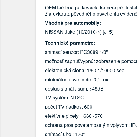
OEM farebná parkovacia kamera pre inštal
žiarovkou z pôvodného osvetlenia evidenč
Vhodné pre automobily:
NISSAN Juke (10/2010->) [J15]
Technické parametre:
snímací senzor: PC3089 1/3"
možnosť zapnúť/vypnúť zobrazenie pomocnýc
elektronická clona: 1/60 1/10000 sec.
minimálne osvetlenie: 0,1Lux
odstup signál / šum: >48dB
TV systém: NTSC
počet TV riadkov: 600
efektívne pixely 668×576
ochrana proti poveternostným vplyvom: IP
snímací uhol: 170°