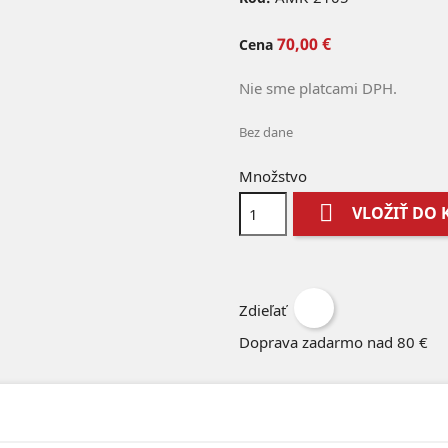
70,00 €
Cena
Nie sme platcami DPH.
Bez dane
Množstvo

VLOŽIŤ DO 
Zdieľať
Doprava zadarmo nad 80 €