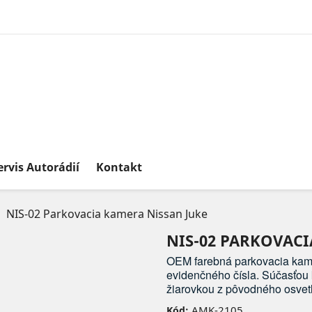
ervis Autorádií
Kontakt
NIS-02 Parkovacia kamera Nissan Juke
NIS-02 PARKOVACI
OEM farebná parkovacia kame
evidenčného čísla. Súčasťou 
žiarovkou z pôvodného osvetl
AMK-2105
Kód: