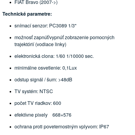
FIAT Bravo (2007->)
Technické parametre:
snímací senzor: PC3089 1/3"
možnosť zapnúť/vypnúť zobrazenie pomocných
trajektórií (vodiace linky)
elektronická clona: 1/60 1/10000 sec.
minimálne osvetlenie: 0,1Lux
odstup signál / šum: >48dB
TV systém: NTSC
počet TV riadkov: 600
efektívne pixely 668×576
ochrana proti poveternostným vplyvom: IP67