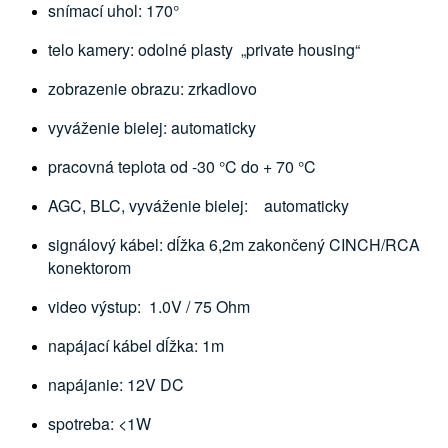
snímací uhol: 170°
telo kamery: odolné plasty „private housing“
zobrazenie obrazu: zrkadlovo
vyváženie bielej: automaticky
pracovná teplota od -30 °C do + 70 °C
AGC, BLC, vyváženie bielej: automaticky
signálový kábel: dĺžka 6,2m zakončený CINCH/RCA
konektorom
video výstup: 1.0V / 75 Ohm
napájací kábel dĺžka: 1m
napájanie: 12V DC
spotreba: <1W