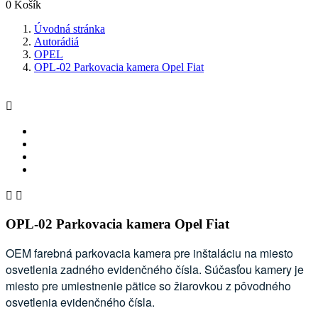
0
Košík
Úvodná stránka
Autorádiá
OPEL
OPL-02 Parkovacia kamera Opel Fiat



OPL-02 Parkovacia kamera Opel Fiat
OEM farebná parkovacia kamera pre inštaláciu na miesto
osvetlenia zadného evidenčného čísla. Súčasťou kamery je
miesto pre umiestnenie pätice so žiarovkou z pôvodného
osvetlenia evidenčného čísla.