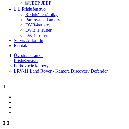
JEEP


Príslušenstvo
Redukčné rámiky
Parkovacie kamery
DVR-kamery
DVB-T Tuner
DAB Tuner
Servis Autorádií
Kontakt
Úvodná stránka
Príslušenstvo
Parkovacie kamery
LRV-11 Land Rover - Kamera Discovery Defender


