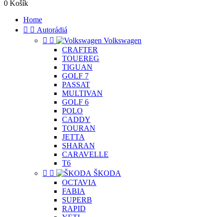
0
Košík
Home


Autorádiá


Volkswagen
CRAFTER
TOUEREG
TIGUAN
GOLF 7
PASSAT
MULTIVAN
GOLF 6
POLO
CADDY
TOURAN
JETTA
SHARAN
CARAVELLE
T6


ŠKODA
OCTAVIA
FABIA
SUPERB
RAPID