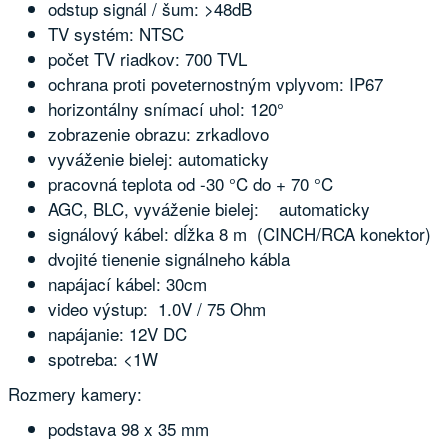
odstup signál / šum: >48dB
TV systém: NTSC
počet TV riadkov: 700 TVL
ochrana proti poveternostným vplyvom: IP67
horizontálny snímací uhol: 120°
zobrazenie obrazu: zrkadlovo
vyváženie bielej: automaticky
pracovná teplota od -30 °C do + 70 °C
AGC, BLC, vyváženie bielej: automaticky
signálový kábel: dĺžka 8 m (CINCH/RCA konektor)
dvojité tienenie signálneho kábla
napájací kábel: 30cm
video výstup: 1.0V / 75 Ohm
napájanie: 12V DC
spotreba: <1W
Rozmery kamery:
podstava 98 x 35 mm