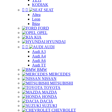
YETI
KODIAK


SEAT
Altea
Leon
Ibiza
FORD
OPEL
KIA
HYUNDAI


AUDI
Audi A3
Audi A4
Audi A6
Audi TT
BMW
MERCEDES
NISSAN
MITSUBISHI
TOYOTA
MAZDA
HONDA
DACIA
SUZUKI
CHEVROLET