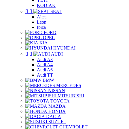
YETI
KODIAK


SEAT
Altea
Leon
Ibiza
FORD
OPEL
KIA
HYUNDAI


AUDI
Audi A3
Audi A4
Audi A6
Audi TT
BMW
MERCEDES
NISSAN
MITSUBISHI
TOYOTA
MAZDA
HONDA
DACIA
SUZUKI
CHEVROLET