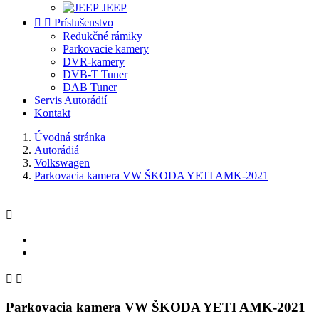
JEEP


Príslušenstvo
Redukčné rámiky
Parkovacie kamery
DVR-kamery
DVB-T Tuner
DAB Tuner
Servis Autorádií
Kontakt
Úvodná stránka
Autorádiá
Volkswagen
Parkovacia kamera VW ŠKODA YETI AMK-2021



Parkovacia kamera VW ŠKODA YETI AMK-2021