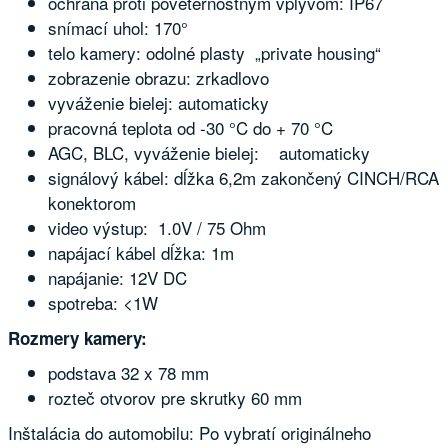
ochrana proti poveternostným vplyvom: IP67
snímací uhol: 170°
telo kamery: odolné plasty „private housing“
zobrazenie obrazu: zrkadlovo
vyváženie bielej: automaticky
pracovná teplota od -30 °C do + 70 °C
AGC, BLC, vyváženie bielej: automaticky
signálový kábel: dĺžka 6,2m zakončený CINCH/RCA
konektorom
video výstup: 1.0V / 75 Ohm
napájací kábel dĺžka: 1m
napájanie: 12V DC
spotreba: <1W
Rozmery kamery:
podstava 32 x 78 mm
rozteč otvorov pre skrutky 60 mm
Inštalácia do automobilu: Po vybratí originálneho