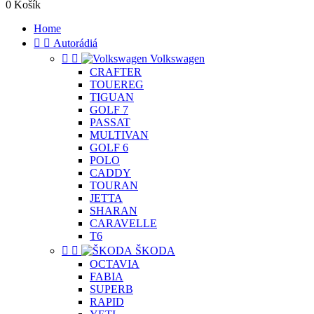
0
Košík
Home


Autorádiá


Volkswagen
CRAFTER
TOUEREG
TIGUAN
GOLF 7
PASSAT
MULTIVAN
GOLF 6
POLO
CADDY
TOURAN
JETTA
SHARAN
CARAVELLE
T6


ŠKODA
OCTAVIA
FABIA
SUPERB
RAPID